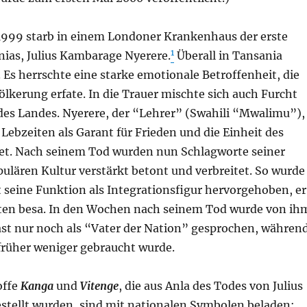
1999 starb in einem Londoner Krankenhaus der erste
1
nias, Julius Kambarage Nyerere.
Überall in Tansania
 Es herrschte eine starke emotionale Betroffenheit, die
lkerung erfate. In die Trauer mischte sich auch Furcht
des Landes. Nyerere, der “Lehrer” (Swahili “Mwalimu”),
Lebzeiten als Garant für Frieden und die Einheit des
et. Nach seinem Tod wurden nun Schlagworte seiner
opulären Kultur verstärkt betont und verbreitet. So wurde
t seine Funktion als Integrationsfigur hervorgehoben, er
ten besa. In den Wochen nach seinem Tod wurde von ih
ast nur noch als “Vater der Nation” gesprochen, währen
früher weniger gebraucht wurde.
offe
Kanga
und
Vitenge
, die aus Anla des Todes von Julius
estellt wurden, sind mit nationalen Symbolen beladen: