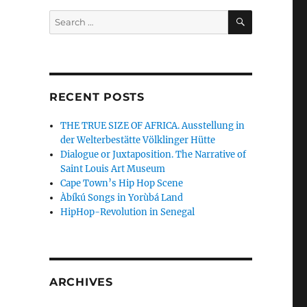
SEARCH
Search
for:
RECENT POSTS
THE TRUE SIZE OF AFRICA. Ausstellung in
der Welterbestätte Völklinger Hütte
Dialogue or Juxtaposition. The Narrative of
Saint Louis Art Museum
Cape Town’s Hip Hop Scene
Àbíkú Songs in Yorùbá Land
HipHop-Revolution in Senegal
ARCHIVES