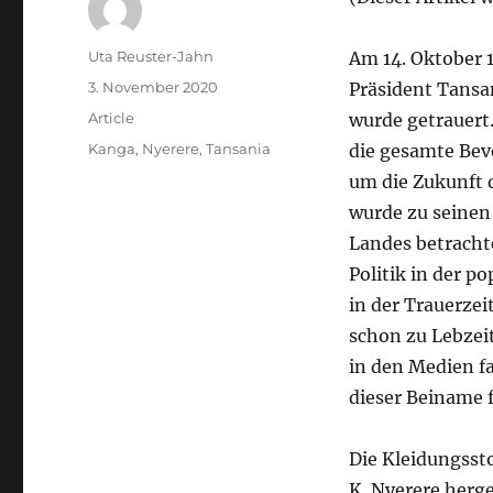
Author
Uta Reuster-Jahn
Am 14. Oktober 
Posted
3. November 2020
Präsident Tansa
on
Categories
Article
wurde getrauert.
Tags
Kanga
,
Nyerere
,
Tansania
die gesamte Bevö
um die Zukunft 
wurde zu seinen 
Landes betracht
Politik in der p
in der Trauerzei
schon zu Lebzei
in den Medien f
dieser Beiname 
Die Kleidungsst
K. Nyerere herg