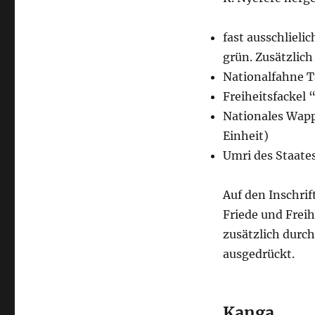
fast ausschliel
grün. Zusätzlich
Nationalfahne T
Freiheitsfacke
Nationales Wapp
Einheit)
Umri des Staate
Auf den Inschri
Friede und Freih
zusätzlich durc
ausgedrückt.
Kanga