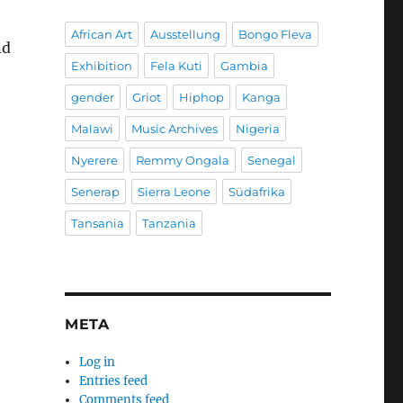
African Art
Ausstellung
Bongo Fleva
nd
Exhibition
Fela Kuti
Gambia
gender
Griot
Hiphop
Kanga
Malawi
Music Archives
Nigeria
Nyerere
Remmy Ongala
Senegal
Senerap
Sierra Leone
Südafrika
Tansania
Tanzania
META
Log in
Entries feed
Comments feed